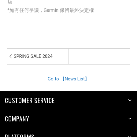
店
*如有任何爭議，Garmin 保留最終決定權
SPRING SALE 2024
Go to 【News List】
CUSTOMER SERVICE
COMPANY
PLATFORMS