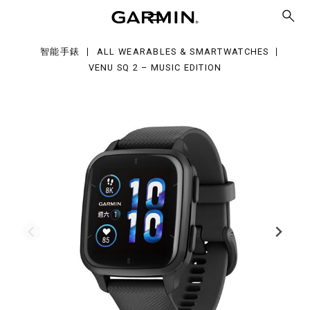
sic
智能手錶
ALL WEARABLES & SMARTWATCHES
tion
VENU SQ 2 – MUSIC EDITION